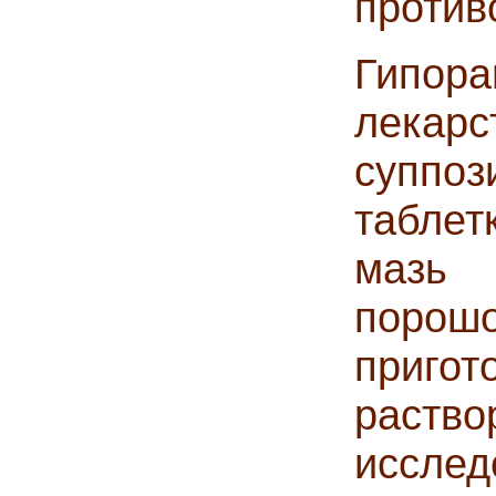
против
Гипора
лека
суппоз
таблет
мазь 
поро
приго
раст
исслед