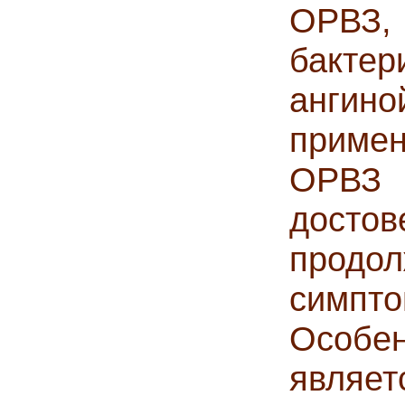
ОРВ
бакте
ангино
примен
ОРВЗ
дос
продо
симп
Особ
являет