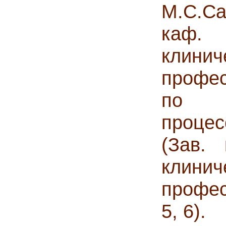
М.С.С
каф.
клинич
профес
по и
процес
(Зав.
клин
профес
5, 6).