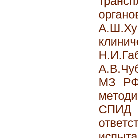
трансп
орга
А.Ш.Х
клинич
Н.И.
А.В.Чу
МЗ РФ 
методи
СПИД
ответ
испыт