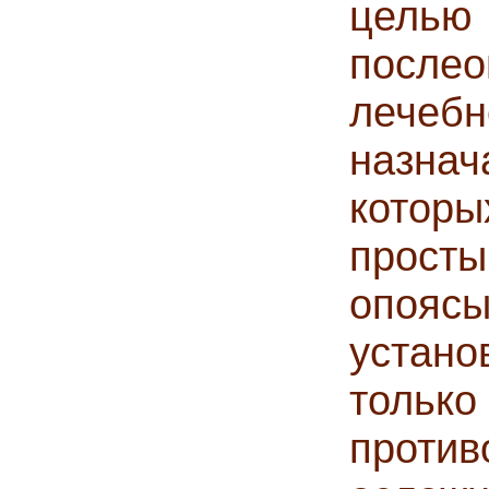
цел
послео
лече
назна
котор
просты
опояс
устан
тольк
проти