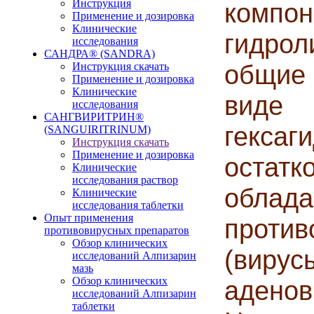
Инструкция
компон
Применение и дозировка
Клинические
гидро
исследования
САНДРА® (SANDRA)
общие
Инструкция скачать
Применение и дозировка
Клинические
виде 
исследования
САНГВИРИТРИН®
гексаг
(SANGUIRITRINUM)
Инструкция скачать
Применение и дозировка
остат
Клинические
исследования раствор
облад
Клинические
исследования таблетки
Опыт применения
проти
противовирусных препаратов
Обзор клинических
(вир
исследований Алпизарин
мазь
Обзор клинических
адено
исследований Алпизарин
таблетки