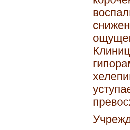
восп
сниж
ощущен
Клин
гипора
хелепи
уступа
превос
Учре