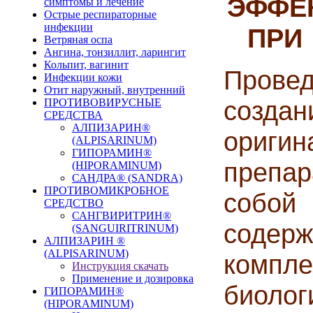
ЭФФЕ
симптомы и лечение
Острые респираторные
инфекции
ПРИ
Ветряная оспа
Ангина, тонзиллит, ларингит
Кольпит, вагинит
Прове
Инфекции кожи
Отит наружный, внутренний
созд
ПРОТИВОВИРУСНЫЕ
СРЕДСТВА
АЛПИЗАРИН®
ориги
(ALPISARINUM)
ГИПОРАМИН®
препа
(HIPORAMINUM)
САНДРА® (SANDRA)
ПРОТИВОМИКРОБНОЕ
собой 
СРЕДСТВО
САНГВИРИТРИН®
соде
(SANGUIRITRINUM)
АЛПИЗАРИН ®
(ALPISARINUM)
компл
Инструкция скачать
Применение и дозировка
биол
ГИПОРАМИН®
(HIPORAMINUM)