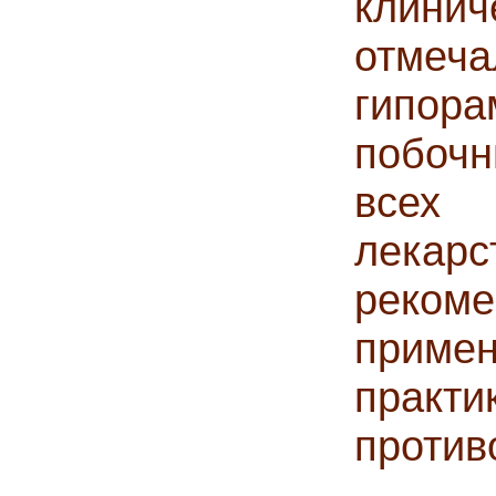
клинич
отмеча
гипора
побочн
все
лека
реком
прим
пра
против