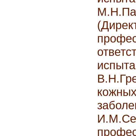
М.Н.П
(Дир
проф
ответ
испы
В.Н.Г
кожн
заб
И.М.С
проф