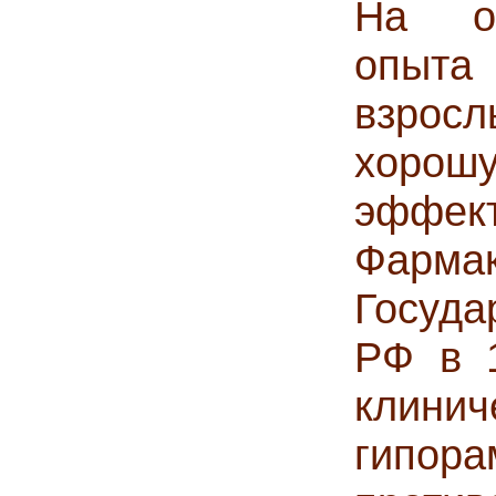
На ос
опыта
взрос
хоро
эффект
Фармак
Госуд
РФ в 
клин
гипор