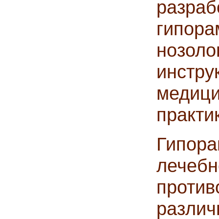
разра
гипор
нозол
инстру
медиц
практи
Гипор
лечебн
проти
различ