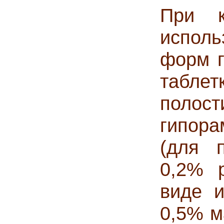
При к
испол
форм г
табле
полост
гипора
(для п
0,2% р
виде и
0,5% м