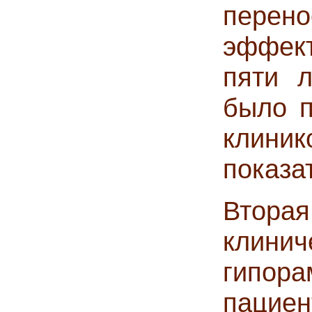
перен
эффект
пяти л
было п
клиник
показа
Втор
клин
гипор
пациен