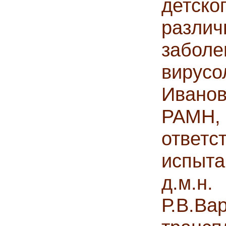
детско
разл
заболе
вирус
Иванов
РАМН,
ответ
испыт
д.м.н
Р.В