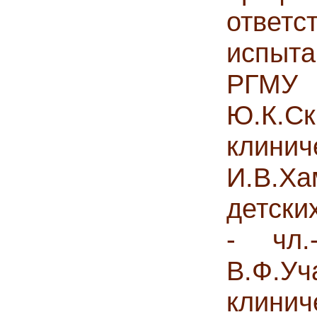
ответ
испыта
РГМУ 
Ю.К.Ск
клинич
И.В.Х
детски
- чл.
В.Ф.У
клинич