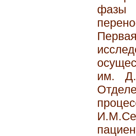
фазы 
перено
Перв
иссле
осущес
им. Д
Отделе
проц
И.М.С
пацие