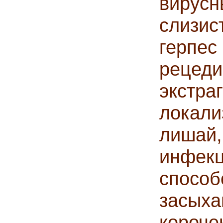
вирус
слизис
герп
рецед
экстра
лока
лишай
инфекц
спосо
засыха
кор