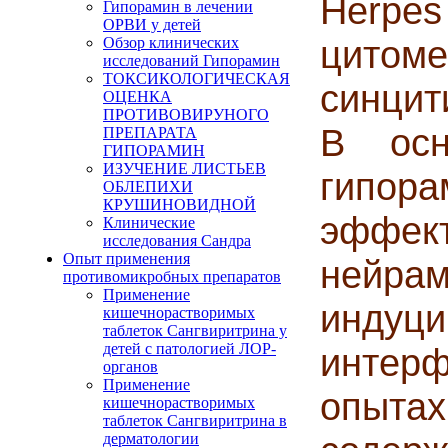
Herpes
Гипорамин в лечении
ОРВИ у детей
цитоме
Обзор клинических
исследований Гипорамин
ТОКСИКОЛОГИЧЕСКАЯ
синцит
ОЦЕНКА
ПРОТИВОВИРУНОГО
В осн
ПРЕПАРАТА
ГИПОРАМИН
ИЗУЧЕНИЕ ЛИСТЬЕВ
гипор
ОБЛЕПИХИ
КРУШИНОВИДНОЙ
эфф
Клинические
исследования Сандра
Опыт применения
нейр
противомикробных препаратов
Применение
инду
кишечнорастворимых
таблеток Сангвиритрина у
детей с патологией ЛОР-
интер
органов
Применение
опыта
кишечнорастворимых
таблеток Сангвиритрина в
дерматологии