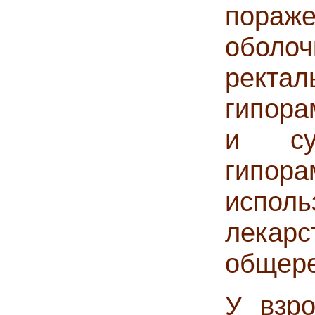
пораж
обол
ректа
гипора
и суп
гипор
испо
лекарс
общере
У взр