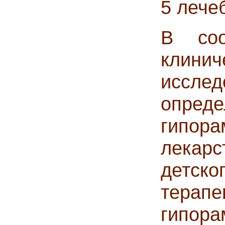
5 лече
В соо
клинич
иссл
опред
гипор
лекарс
детско
терап
гипор