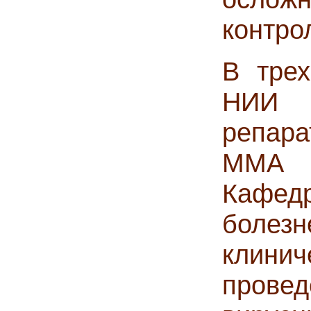
контро
В трех
НИИ и
репар
ММА и
Кафед
болезн
клини
прове