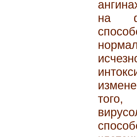
ангина
на ф
спосо
норма
исче
инток
измен
того,
виру
спос