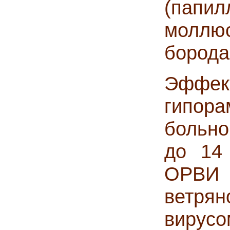
(папил
моллю
борода
Эффек
гипо
больно
до 14
ОРВИ 
ветря
вирусо