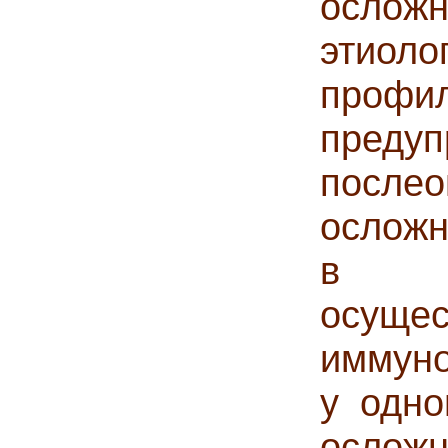
ослож
этиоло
профи
предуп
после
осложн
в ус
осущес
иммуно
у одно
осложн