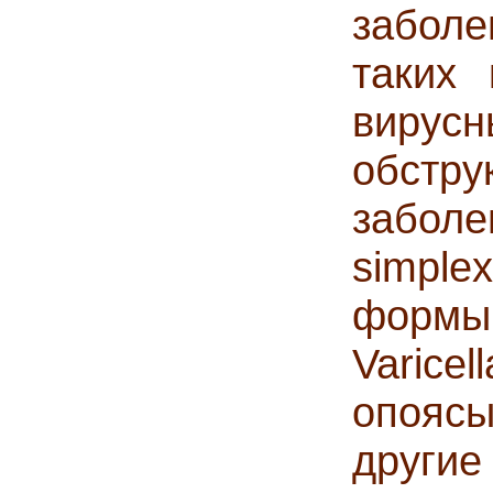
заболе
таких 
вирусн
обст
заболе
simple
формы
Varice
опояс
други