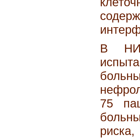
клеточ
соде
интерф
В НИ
испыт
больны
нефрол
75 па
больны
риска