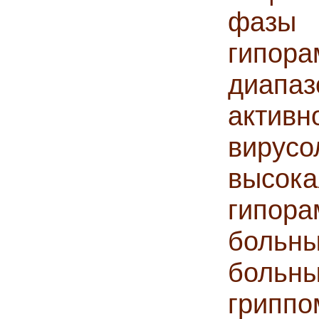
фазы 
гипор
диапа
актив
вирус
высо
гипор
больн
больн
гриппо