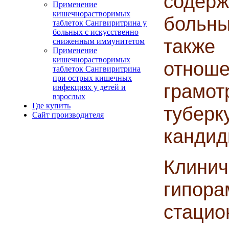
содерж
Применение
кишечнорастворимых
больн
таблеток Сангвиритрина у
больных с искусственно
также
сниженным иммунитетом
Применение
кишечнорастворимых
отнош
таблеток Сангвиритрина
при острых кишечных
грамо
инфекциях у детей и
взрослых
Где купить
тубер
Сайт производителя
кандиды
Клин
гипор
стацио