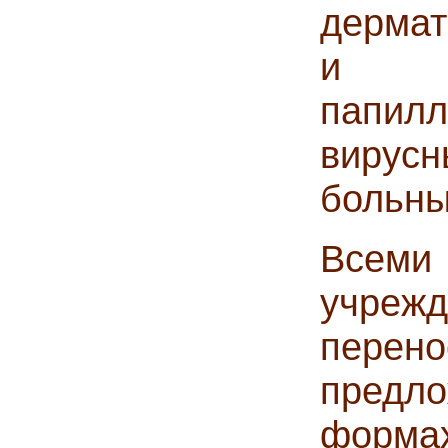
дерма
и д
папил
вирус
больны
Все
учреж
перен
предл
форма