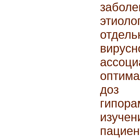
заболе
этио
отдел
вирусн
ассоц
оптима
доз 
гипора
изучен
пацие