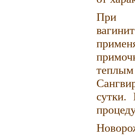
При э
вагин
примен
примоч
тепл
Сангви
сутки. 
процеду
Новор