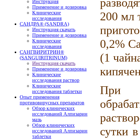
разводя
Инструкция
Применение и дозировка
200 мл 
Клинические
исследования
САНДРА® (SANDRA)
пригото
Инструкция скачать
Применение и дозировка
0,2% Са
Клинические
исследования
САНГВИРИТРИН®
(1 чайн
(SANGUIRITRINUM)
Инструкция скачать
кипячен
Применение и дозировка
Клинические
исследования раствор
Клинические
При 
исследования таблетки
Опыт применения
обраба
противовирусных препаратов
Обзор клинических
раство
исследований Алпизарин
мазь
Обзор клинических
сутки в
исследований Алпизарин
таблетки