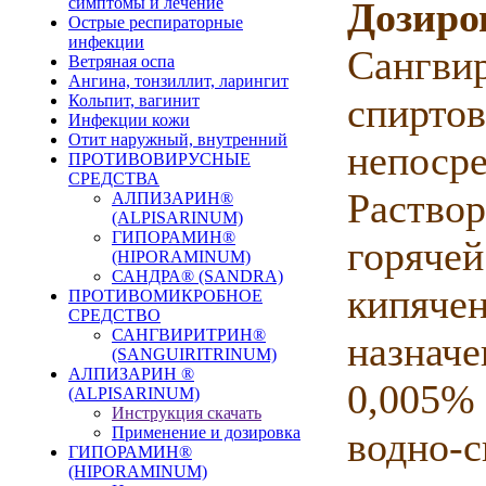
симптомы и лечение
Дозиро
Острые респираторные
инфекции
Сангвир
Ветряная оспа
Ангина, тонзиллит, ларингит
спиртов
Кольпит, вагинит
Инфекции кожи
Отит наружный, внутренний
непосре
ПРОТИВОВИРУСНЫЕ
СРЕДСТВА
Раствор
АЛПИЗАРИН®
(ALPISARINUM)
ГИПОРАМИН®
горячей
(HIPORAMINUM)
САНДРА® (SANDRA)
кипячен
ПРОТИВОМИКРОБНОЕ
СРЕДСТВО
САНГВИРИТРИН®
назначе
(SANGUIRITRINUM)
АЛПИЗАРИН ®
0,005% 
(ALPISARINUM)
Инструкция скачать
Применение и дозировка
водно-с
ГИПОРАМИН®
(HIPORAMINUM)