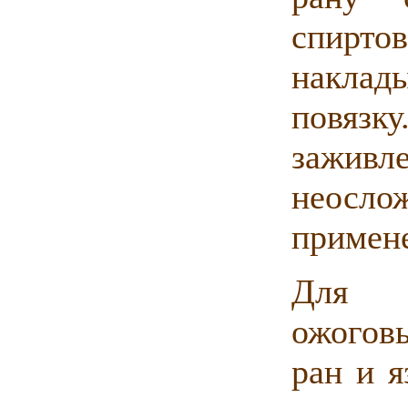
спирто
накла
повязк
зажи
неосл
примене
Для л
ожогов
ран и 