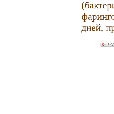
(бактер
фаринг
дней, п
По