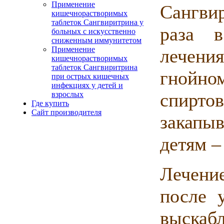
Применение
Сангви
кишечнорастворимых
таблеток Сангвиритрина у
раза 
больных с искусственно
сниженным иммунитетом
Применение
лечения
кишечнорастворимых
таблеток Сангвиритрина
гнойно
при острых кишечных
инфекциях у детей и
спирто
взрослых
Где купить
Сайт производителя
закапы
детям –
Лечени
после 
выска