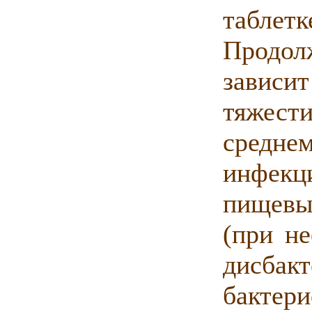
табле
Продол
зависи
тяжести
средн
инфекци
пищевые
(при не
дисбакт
бактери