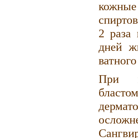
кожны
спирто
2 раза 
дней ж
ватного
При п
бласт
дерма
ослож
Сангв