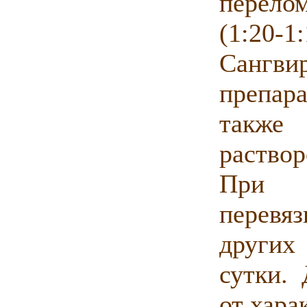
перелом
(1:20
Сангви
препар
также
раство
При и
перевяз
других 
сутки. 
от хара