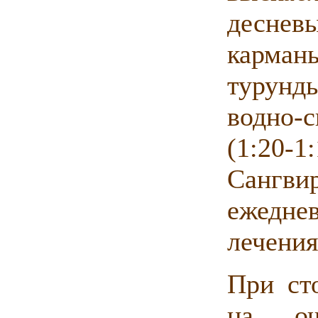
десне
карман
турунд
водно-
(1:20
Сангви
ежедне
лечения
При ст
на оч