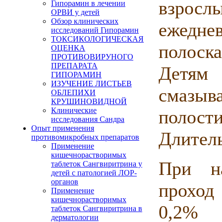
взросл
Гипорамин в лечении
ОРВИ у детей
Обзор клинических
ежеднев
исследований Гипорамин
ТОКСИКОЛОГИЧЕСКАЯ
полоска
ОЦЕНКА
ПРОТИВОВИРУНОГО
ПРЕПАРАТА
Детям
ГИПОРАМИН
ИЗУЧЕНИЕ ЛИСТЬЕВ
смазы
ОБЛЕПИХИ
КРУШИНОВИДНОЙ
Клинические
полос
исследования Сандра
Опыт применения
Длитель
противомикробных препаратов
Применение
кишечнорастворимых
При н
таблеток Сангвиритрина у
детей с патологией ЛОР-
органов
проход
Применение
кишечнорастворимых
0,2% в
таблеток Сангвиритрина в
дерматологии