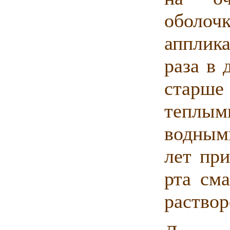
оболоч
апплик
раза в 
старше
теплым
водным
лет при
рта см
раствор