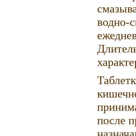
смазыв
водно
ежедн
Длител
характе
Табл
кишеч
приним
после 
назнач