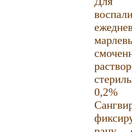
Для 
воспал
ежедне
марле
смочен
раство
стерил
0,2% в
Сангв
фиксир
рану 