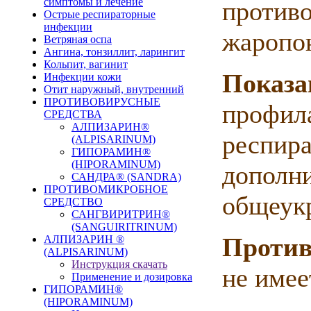
симптомы и лечение
против
Острые респираторные
инфекции
жаропо
Ветряная оспа
Ангина, тонзиллит, ларингит
Кольпит, вагинит
Показа
Инфекции кожи
Отит наружный, внутренний
ПРОТИВОВИРУСНЫЕ
профила
СРЕДСТВА
АЛПИЗАРИН®
респира
(ALPISARINUM)
ГИПОРАМИН®
(HIPORAMINUM)
дополни
САНДРА® (SANDRA)
ПРОТИВОМИКРОБНОЕ
общеук
СРЕДСТВО
САНГВИРИТРИН®
(SANGUIRITRINUM)
Против
АЛПИЗАРИН ®
(ALPISARINUM)
Инструкция скачать
не имее
Применение и дозировка
ГИПОРАМИН®
(HIPORAMINUM)