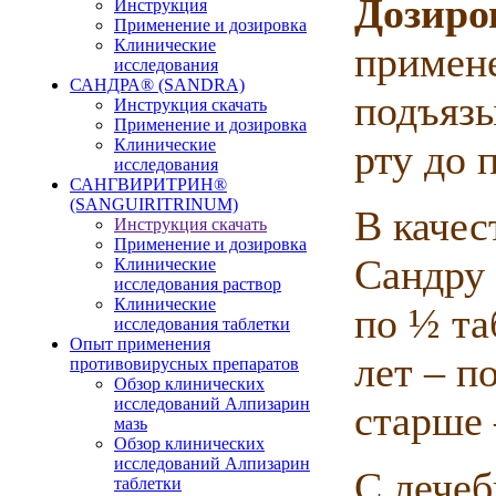
Дозиро
Инструкция
Применение и дозировка
Клинические
примене
исследования
САНДРА® (SANDRA)
подъязы
Инструкция скачать
Применение и дозировка
Клинические
рту до 
исследования
САНГВИРИТРИН®
(SANGUIRITRINUM)
В качес
Инструкция скачать
Применение и дозировка
Сандру 
Клинические
исследования раствор
Клинические
по ½ та
исследования таблетки
Опыт применения
лет – по
противовирусных препаратов
Обзор клинических
исследований Алпизарин
старше 
мазь
Обзор клинических
исследований Алпизарин
С лечеб
таблетки