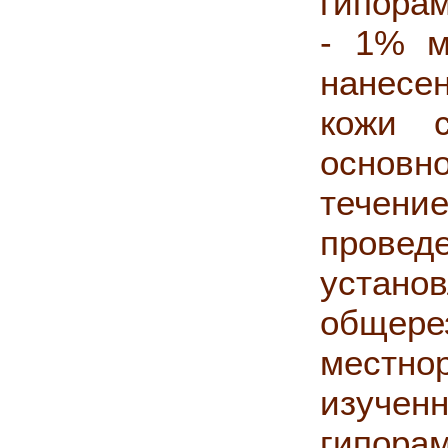
гипора
- 1% м
нанесе
кожи 
основн
течени
пров
уста
общ
местн
изуче
гипорам