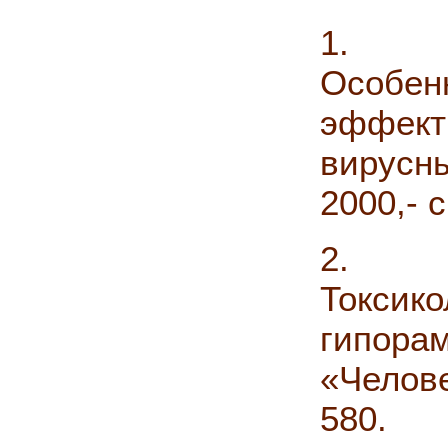
1. Вич
Особ
эффек
вирусны
2000,- с
2. Кр
Токси
гипора
«Челов
580.