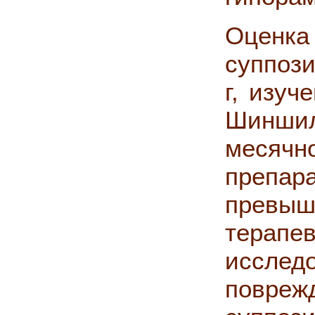
Оценка
суппози
г, изуч
Шинши
месячн
препар
превы
терап
исслед
повр