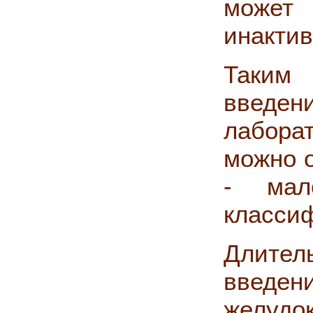
может 
инактив
Таким 
введ
лабора
можно о
- мал
класси
Длител
введен
желудок