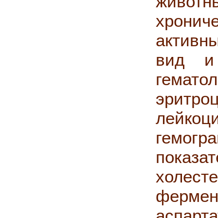
животн
хронич
активн
вид и
гемат
эритр
лейкоц
гемог
показа
холест
фермен
аспарт