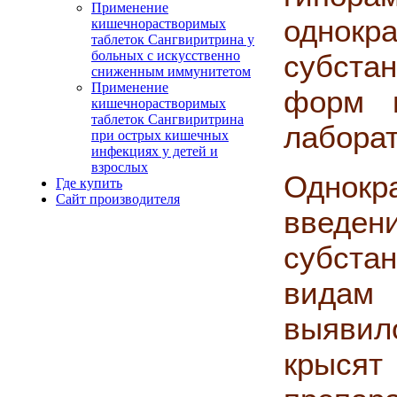
Применение
однокр
кишечнорастворимых
таблеток Сангвиритрина у
больных с искусственно
субста
сниженным иммунитетом
Применение
форм п
кишечнорастворимых
таблеток Сангвиритрина
лабора
при острых кишечных
инфекциях у детей и
взрослых
Однок
Где купить
Сайт производителя
введе
субста
видам
выявил
крыся