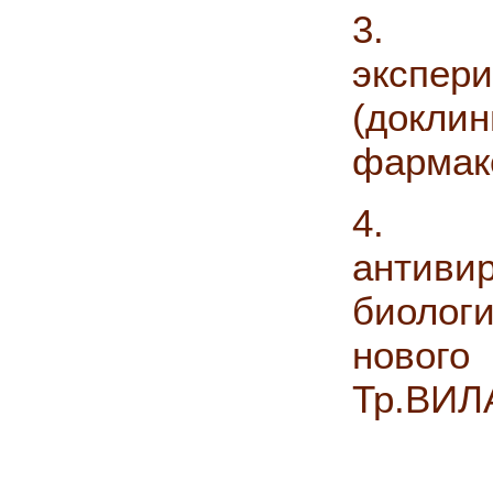
3. 
экспер
(докли
фармако
4. Ши
антиви
биолог
нового 
Тр.ВИЛА