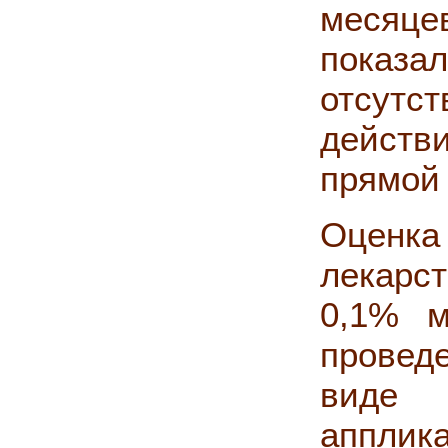
месяце
показа
отсутс
действ
прямой 
Оценк
лекарс
0,1% м
проведе
виде
апплик