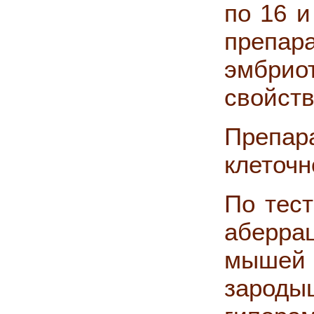
по 16 и
преп
эмбрио
свойств
Препара
клеточн
По тес
аберра
мышей
зарод