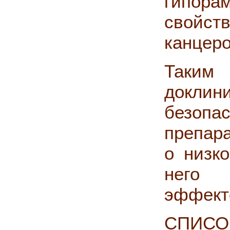
гипора
свойств
канцеро
Таким
докл
безоп
препара
о низко
него 
эффект
СПИСО