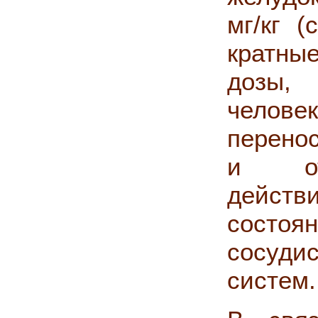
мг/кг (
кратны
дозы,
челов
перено
и отс
дейст
состоя
сосуди
систем.