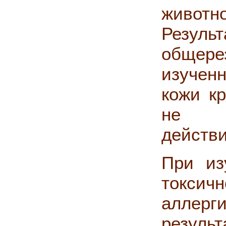
живот
Резуль
общер
изучен
кожи кр
не вы
действи
При из
токсич
аллер
резуль