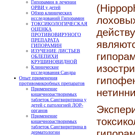
Гипорамин в лечении
(Hippop
ОРВИ у детей
Обзор клинических
лоховы
исследований Гипорамин
ТОКСИКОЛОГИЧЕСКАЯ
действ
ОЦЕНКА
ПРОТИВОВИРУНОГО
ПРЕПАРАТА
являют
ГИПОРАМИН
ИЗУЧЕНИЕ ЛИСТЬЕВ
гипо
ОБЛЕПИХИ
КРУШИНОВИДНОЙ
изост
Клинические
исследования Сандра
гипо
Опыт применения
противомикробных препаратов
Применение
нетинни
кишечнорастворимых
таблеток Сангвиритрина у
детей с патологией ЛОР-
Экспер
органов
Применение
токсик
кишечнорастворимых
таблеток Сангвиритрина в
гипо
дерматологии