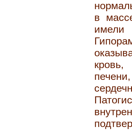
нормал
в масс
имели
Гипора
оказыв
кровь,
печени,
серде
Патоги
внутр
подтве