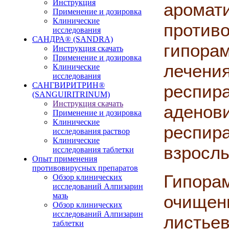
Инструкция
арома
Применение и дозировка
Клинические
прот
исследования
САНДРА® (SANDRA)
гипор
Инструкция скачать
Применение и дозировка
лечени
Клинические
исследования
САНГВИРИТРИН®
респир
(SANGUIRITRINUM)
Инструкция скачать
аден
Применение и дозировка
Клинические
респир
исследования раствор
Клинические
взрослы
исследования таблетки
Опыт применения
противовирусных препаратов
Гипора
Обзор клинических
исследований Алпизарин
мазь
очищен
Обзор клинических
исследований Алпизарин
листье
таблетки