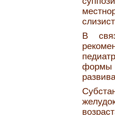
суппози
местн
слизист
В свя
рекоме
педиат
формы
развив
Субста
желудо
возраст