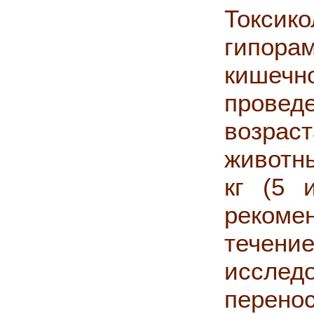
Токсико
гипора
кишеч
провед
возраст
животны
кг (5 
рекоме
течени
исслед
перен