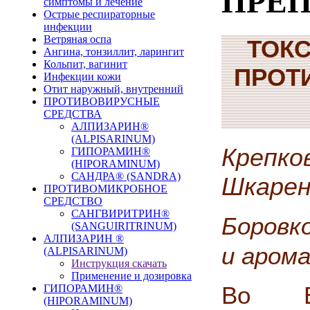
ПРЕП
симптомы и лечение
Острые респираторные
инфекции
Ветряная оспа
ТОК
Ангина, тонзиллит, ларингит
Кольпит, вагинит
ПРОТ
Инфекции кожи
Отит наружный, внутренний
ПРОТИВОВИРУСНЫЕ
СРЕДСТВА
АЛПИЗАРИН®
(ALPISARINUM)
Крепко
ГИПОРАМИН®
(HIPORAMINUM)
САНДРА® (SANDRA)
Шкаренк
ПРОТИВОМИКРОБНОЕ
СРЕДСТВО
САНГВИРИТРИН®
Боровк
(SANGUIRITRINUM)
АЛПИЗАРИН ®
и аром
(ALPISARINUM)
Инструкция скачать
Применение и дозировка
Во В
ГИПОРАМИН®
(HIPORAMINUM)