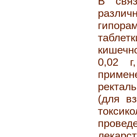
В связ
разли
гипор
таб
кишечн
0,02 г
приме
ректал
(для вз
токсик
прове
лекарс