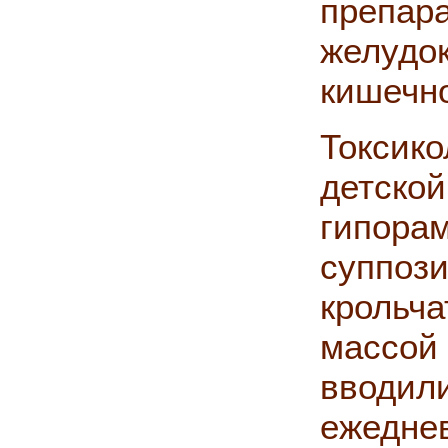
препара
желудо
кишечн
Токсик
детск
гипор
суппози
кроль
массой 
вводи
ежеднев