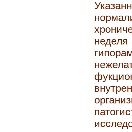
Указ
норм
хронич
неделя
гипо
неже
фукц
внутр
органи
патогис
исслед