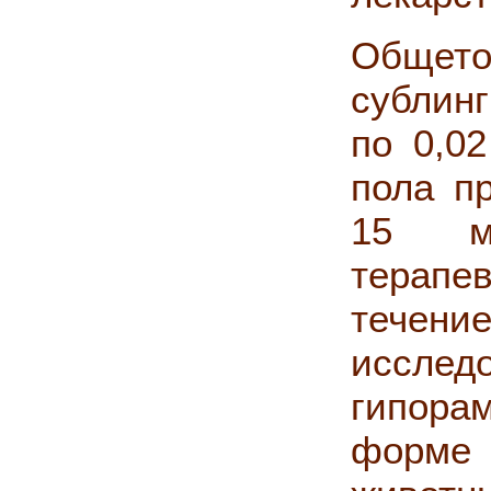
Обще
сублин
по 0,02
пола п
15 мг
терапев
течени
иссле
гипора
форм