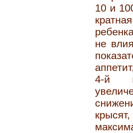
10 и 10
кратна
ребенк
не вли
показа
аппетит
4-й н
увелич
сниже
крыся
макси