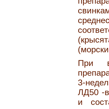
препар
свинк
сред
соответ
(крыся
(морски
При в
препар
3-неде
ЛД50 -в
и сост