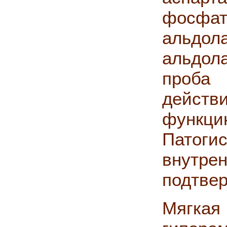
фосфат
альдол
альдол
проба
дейст
функци
Патоги
внут
подтвер
Мягка