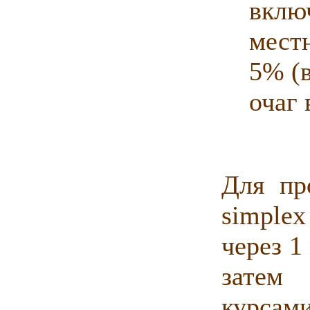
вклю
мест
5% (
очаг 
Для пр
simple
через 1
затем
курсами