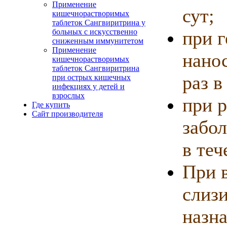
Применение
сут;
кишечнорастворимых
таблеток Сангвиритрина у
больных с искусственно
при 
сниженным иммунитетом
Применение
нано
кишечнорастворимых
таблеток Сангвиритрина
раз в
при острых кишечных
инфекциях у детей и
взрослых
при 
Где купить
Сайт производителя
забол
в теч
При 
слизи
назна