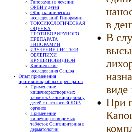
Гипорамин в лечении
ОРВИ у детей
нанос
Обзор клинических
исследований Гипорамин
в ден
ТОКСИКОЛОГИЧЕСКАЯ
ОЦЕНКА
ПРОТИВОВИРУНОГО
В сл
ПРЕПАРАТА
ГИПОРАМИН
высы
ИЗУЧЕНИЕ ЛИСТЬЕВ
ОБЛЕПИХИ
лихо
КРУШИНОВИДНОЙ
Клинические
исследования Сандра
назн
Опыт применения
противомикробных препаратов
виде 
Применение
кишечнорастворимых
таблеток Сангвиритрина у
При 
детей с патологией ЛОР-
органов
Капо
Применение
кишечнорастворимых
таблеток Сангвиритрина в
компл
дерматологии