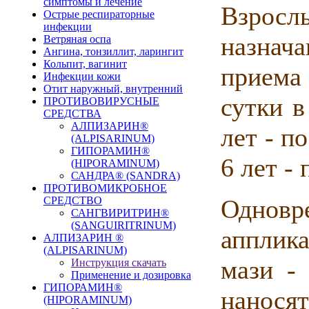
симптомы и лечение
Взросл
Острые респираторные
инфекции
назнач
Ветряная оспа
Ангина, тонзиллит, ларингит
Кольпит, вагинит
приема 
Инфекции кожи
Отит наружный, внутренний
сутки в
ПРОТИВОВИРУСНЫЕ
СРЕДСТВА
АЛПИЗАРИН®
лет - по
(ALPISARINUM)
ГИПОРАМИН®
6 лет - 
(HIPORAMINUM)
САНДРА® (SANDRA)
ПРОТИВОМИКРОБНОЕ
СРЕДСТВО
Одновр
САНГВИРИТРИН®
(SANGUIRITRINUM)
апплик
АЛПИЗАРИН ®
(ALPISARINUM)
мази -
Инструкция скачать
Применение и дозировка
ГИПОРАМИН®
нанося
(HIPORAMINUM)