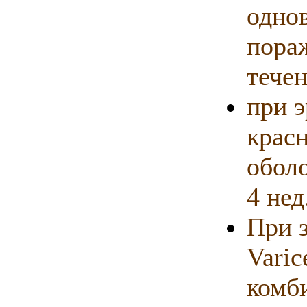
одно
пора
течен
при 
крас
оболо
4 нед
При 
Varic
комб