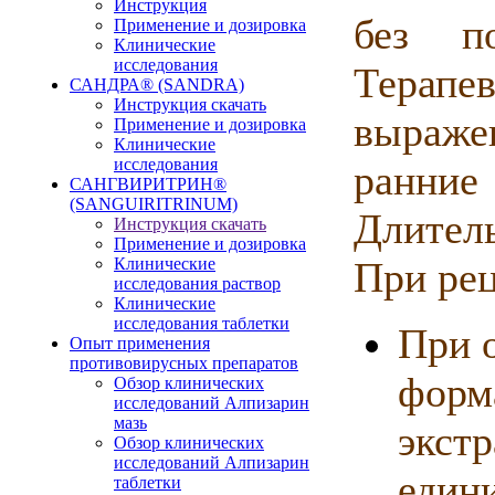
Инструкция
без п
Применение и дозировка
Клинические
исследования
Терапе
САНДРА® (SANDRA)
Инструкция скачать
выраже
Применение и дозировка
Клинические
исследования
ранни
САНГВИРИТРИН®
(SANGUIRITRINUM)
Длител
Инструкция скачать
Применение и дозировка
Клинические
При рец
исследования раствор
Клинические
исследования таблетки
При 
Опыт применения
противовирусных препаратов
форм
Обзор клинических
исследований Алпизарин
мазь
экстр
Обзор клинических
исследований Алпизарин
един
таблетки